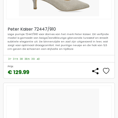
Peter Kaiser 72447/910
Lage pumps 72447/910 voor dames van het merk Peter Kaiser. Dit verfijnde
model is gemaakt van beige/zandkleurige glanzende lurexstof en straalt
subtiele elegantie uit. De binnenzijde en zool zijn uitgevoerd in leer, wat
zorgt voor optimaal draagcomfort. Het puntige neusje en de hak van 5,5
cm geven de schoenen een stijlvolle en tijdloze
37
37.5
38
38.5
39
40
Prijs:
€ 129.99