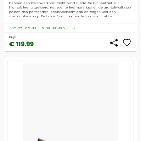
hebben een bovenwerk van zacht zwart suède. De binnenkant is in
highsoft leer uitgevoerd. Het zachte leermateriaal en de ara SoftWalk-zool
passen zich perfect aan ieders voetvorm aan en zorgen voor een
comfortabele loop. De hak is 5 cm hoog en de zool is van rubber
36.5
37
37.5
38
38.5
39
40
40.5
41
42
Prijs:
€ 119.99