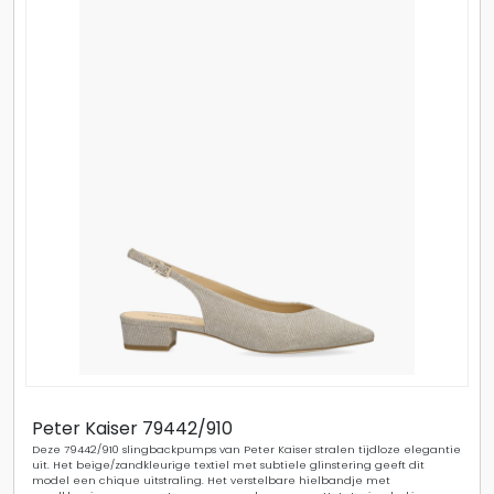
Peter Kaiser 79442/910
Deze 79442/910 slingbackpumps van Peter Kaiser stralen tijdloze elegantie
uit. Het beige/zandkleurige textiel met subtiele glinstering geeft dit
model een chique uitstraling. Het verstelbare hielbandje met