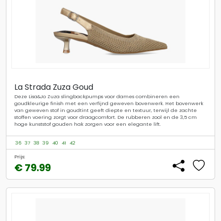
La Strada Zuza Goud
Deze Lisa&Jo Zuza slingbackpumps voor dames combineren een
goudkleurige finish met een verfijnd geweven bovenwerk. Het bovenwerk
van geweven stof in goudtint geeft diepte en textuur, terwijl de zachte
stoffen voering zorgt voor draagcomfort. De rubberen zool en de 3,5 cm
hoge kunststof gouden hak zorgen voor een elegante lift.
36
37
38
39
40
41
42
Prijs:
€ 79.99