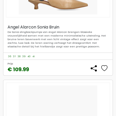
Angel Alarcon Sonia Bruin
De Sonia slingbackpumps van Angel Alarcon brengen klassieke
vrouwelijkheid samen met een moderne minimalistische uitstraling. Het
bruine leren bovenwerk met een licht vintage effect zorgt voor een
zachte, luxe look. De leren voering verhoogt het draagcomfort. Het
elastische detail bij het hielbandje zorgt voor een prettige pasvorm.
36
37
38
39
40
41
Prijs:
€ 109.99