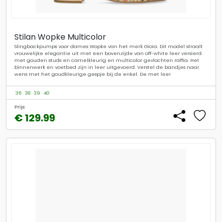
Stilan Wopke Multicolor
Slingbackpumps voor dames Wopke van het merk Gioia. Dit model straalt
vrouwelijke elegantie uit met een bovenzijde van off-white leer versierd
met gouden studs en camelkleurig en multicolor gevlochten raffia. Het
binnenwerk en voetbed zijn in leer uitgevoerd. Verstel de bandjes naar
wens met het goudkleurige gespje bij de enkel. De met leer
36
38
39
40
Prijs:
€ 129.99