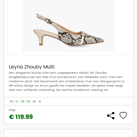
Leyna Zhouby Multi
Een elegante pump met een uitgesproken detail: de Zhouby
slingbackpumps van Ella Cruz combineren een klassieke vorm met een
moderne print. Het bovenwerk van imitatieleer met een slangenprint in
off-white, beige en bruin geeft het model karakter. De spitse leest zorgt
voor een verfijnde uitstraling. De zachte kunstleren voering en
36
37
38
39
40
41
Prijs:
€ 119.99