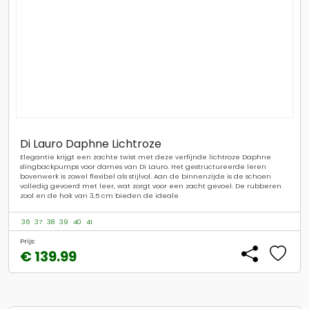
Di Lauro Daphne Lichtroze
Elegantie krijgt een zachte twist met deze verfijnde lichtroze Daphne
slingbackpumps voor dames van Di Lauro. Het gestructureerde leren
bovenwerk is zowel flexibel als stijlvol. Aan de binnenzijde is de schoen
volledig gevoerd met leer, wat zorgt voor een zacht gevoel. De rubberen
zool en de hak van 3,5 cm bieden de ideale
36
37
38
39
40
41
Prijs:
€ 139.99