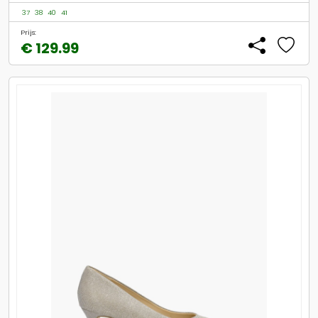
37
38
40
41
Prijs:
€ 129.99