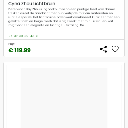
Cyna Zhou Lichtbruin
Deze Vivian Ray Zhou slingbackpumps op een puntige leest voor dames
trekken direct de aandacht met hun verfijnde mix van materialen en
subtiele sparkle. Het lichtbruine bovenwerk combineert kunstleer met een
gelakte finish en beige mesh dat is afgewerkt met mini-kristallen, wat
zorgt voor een elegante en luchtige uitstraling. De
36
37
38
39
40
41
Prijs:
€ 119.99