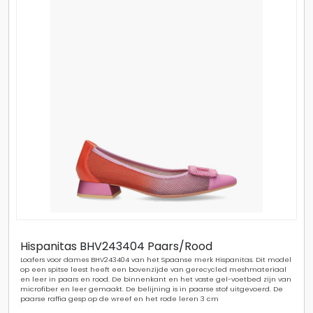
Hispanitas BHV243404 Paars/Rood
Loafers voor dames BHV243404 van het Spaanse merk Hispanitas. Dit model
op een spitse leest heeft een bovenzijde van gerecycled meshmateriaal
en leer in paars en rood. De binnenkant en het vaste gel-voetbed zijn van
microfiber en leer gemaakt. De belijning is in paarse stof uitgevoerd. De
paarse raffia gesp op de wreef en het rode leren 3 cm