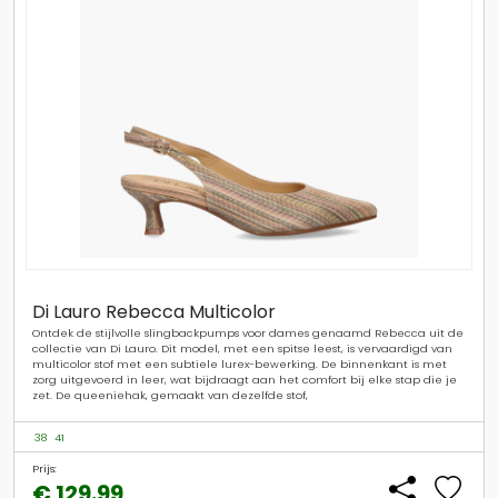
Di Lauro Rebecca Multicolor
Ontdek de stijlvolle slingbackpumps voor dames genaamd Rebecca uit de
collectie van Di Lauro. Dit model, met een spitse leest, is vervaardigd van
multicolor stof met een subtiele lurex-bewerking. De binnenkant is met
zorg uitgevoerd in leer, wat bijdraagt aan het comfort bij elke stap die je
zet. De queeniehak, gemaakt van dezelfde stof,
38
41
Prijs:
€ 129.99