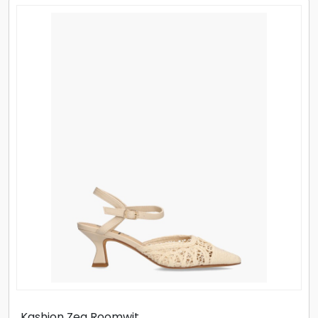
Peter Kaiser 72444/004
Deze zwarte Peter Kaiser pumps 72444/004 zijn vervaardigd van luxe suède
met een rijke uitstraling. De binnenzijde van leer voelt zacht aan en biedt