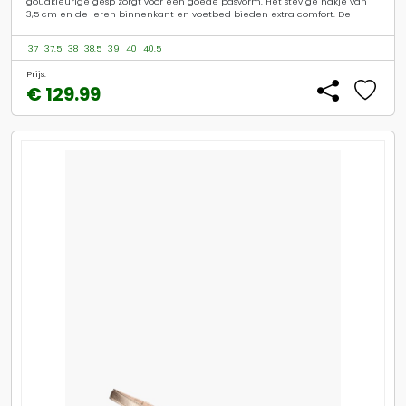
goudkleurige gesp zorgt voor een goede pasvorm. Het stevige hakje van
3,5 cm en de leren binnenkant en voetbed bieden extra comfort. De
37
37.5
38
38.5
39
40
40.5
Prijs:
€ 129.99