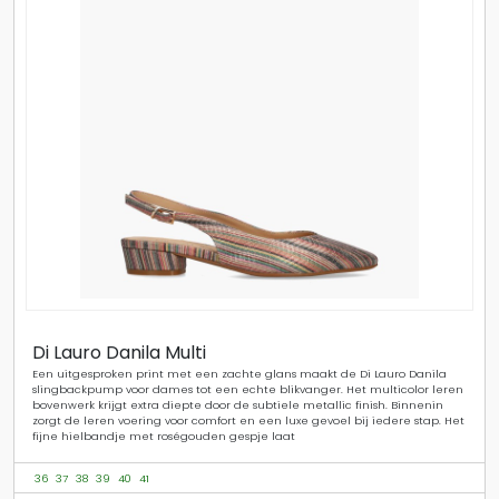
Di Lauro Danila Multi
Een uitgesproken print met een zachte glans maakt de Di Lauro Danila
slingbackpump voor dames tot een echte blikvanger. Het multicolor leren
bovenwerk krijgt extra diepte door de subtiele metallic finish. Binnenin
zorgt de leren voering voor comfort en een luxe gevoel bij iedere stap. Het
fijne hielbandje met roségouden gespje laat
36
37
38
39
40
41