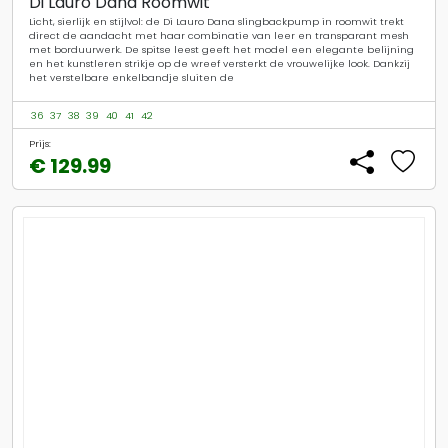
Di Lauro Dana Roomwit
Licht, sierlijk en stijlvol: de Di Lauro Dana slingbackpump in roomwit trekt
direct de aandacht met haar combinatie van leer en transparant mesh
met borduurwerk. De spitse leest geeft het model een elegante belijning
en het kunstleren strikje op de wreef versterkt de vrouwelijke look. Dankzij
het verstelbare enkelbandje sluiten de
36
37
38
39
40
41
42
Prijs:
€ 129.99