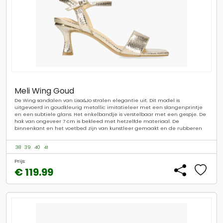
Meli Wing Goud
De Wing sandalen van Lisa&Jo stralen elegantie uit. Dit model is
uitgevoerd in goudkleurig metallic imitatieleer met een slangenprintje
en een subtiele glans. Het enkelbandje is verstelbaar met een gespje. De
hak van ongeveer 7 cm is bekleed met hetzelfde materiaal. De
binnenkant en het voetbed zijn van kunstleer gemaakt en de rubberen
38
39
40
41
Prijs:
€ 119.99