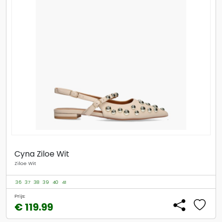
Cyna Ziloe Wit
Ziloe Wit
36
37
38
39
40
41
Prijs:
€ 119.99