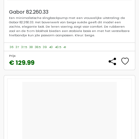
Gabor 82.260.33
Een minimalistische slingbackpump met een vrouwelijke uitstraling: de
Gabor 82.260.33. Het bovenwerk van beige suède geeft dit model een
zachte, elegante look. De leren voering zorgt voor comfort. De rubberen
zool en de 5 cm blokhak bieden een stabiele basis en met het verstelbare
hielbandje kun jde pasvorm aanpassen. Kleur: beige.
36
37
37.5
38
38.5
39
40
40.5
41
Prijs:
€ 129.99