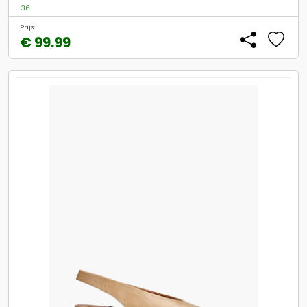
36
Prijs:
€ 99.99