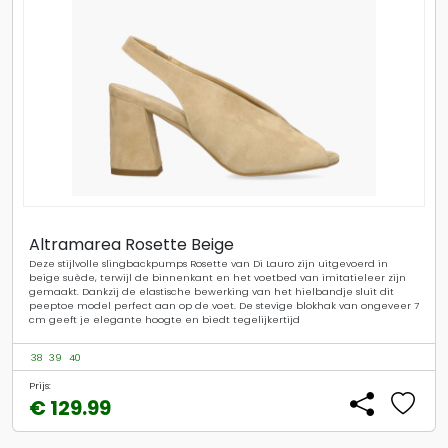
Altramarea Rosette Beige
Deze stijlvolle slingbackpumps Rosette van Di Lauro zijn uitgevoerd in
beige suède, terwijl de binnenkant en het voetbed van imitatieleer zijn
gemaakt. Dankzij de elastische bewerking van het hielbandje sluit dit
peeptoe model perfect aan op de voet. De stevige blokhak van ongeveer 7
cm geeft je elegante hoogte en biedt tegelijkertijd
38
39
40
Prijs:
€ 129.99