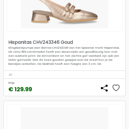
Hispanitas CHV243346 Goud
Slingbackpumps voor dames CHV243346 van het Spaanse merk Hispanitas.
Dit retro 60's carrémodel heeft een bovenzijde van goudkleurig leer met
een subtiele print. De binnenkant en het zachte gel-voetbed zijn ook van
leder gemaakt. Met de twee gouden gespjes over de wreef kun je de
bandjes verstellen. De blokhak heeft een hoogte van 3 cm. De
37
Prijs:
€ 129.99