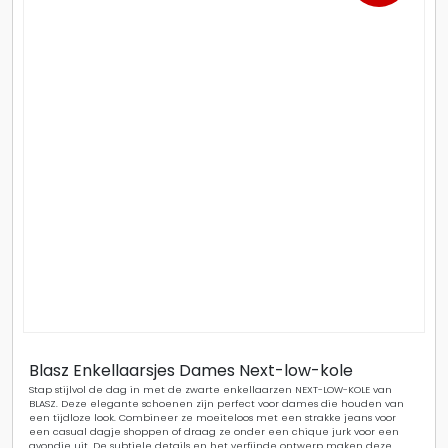
Blasz Enkellaarsjes Dames Next-low-kole
Stap stijlvol de dag in met de zwarte enkellaarzen NEXT-LOW-KOLE van
BLASZ. Deze elegante schoenen zijn perfect voor dames die houden van
een tijdloze look. Combineer ze moeiteloos met een strakke jeans voor
een casual dagje shoppen of draag ze onder een chique jurk voor een
avondje uit. De subtiele details en het verfijnde ontwerp maken deze