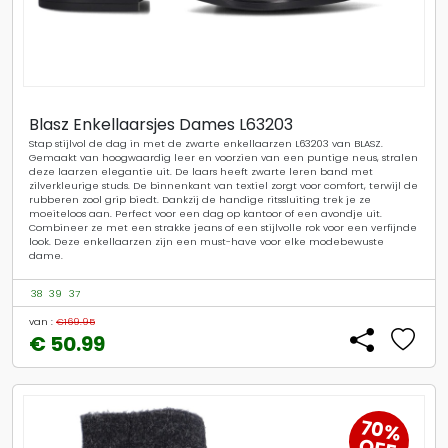
Blasz Enkellaarsjes Dames L63203
Stap stijlvol de dag in met de zwarte enkellaarzen L63203 van BLASZ.
Gemaakt van hoogwaardig leer en voorzien van een puntige neus, stralen
deze laarzen elegantie uit. De laars heeft zwarte leren band met
zilverkleurige studs. De binnenkant van textiel zorgt voor comfort, terwijl de
rubberen zool grip biedt. Dankzij de handige ritssluiting trek je ze
moeiteloos aan. Perfect voor een dag op kantoor of een avondje uit.
Combineer ze met een strakke jeans of een stijlvolle rok voor een verfijnde
look. Deze enkellaarzen zijn een must-have voor elke modebewuste
dame.
38
39
37
van :
€169.95
€ 50.99
70%