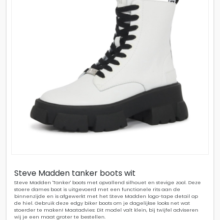
Steve Madden tanker boots wit
Steve Madden 'Tanker' boots met opvallend silhouet en stevige zool. Deze
stoere dames boot is uitgevoerd met een functionele rits aan de
binnenzijde en is afgewerkt met het Steve Madden logo-tape detail op
de hiel. Gebruik deze edgy biker boots om je dagelijkse looks net wat
stoerder te maken! Maatadvies: Dit model valt klein, bij twijfel adviseren
wij je een maat groter te bestellen.