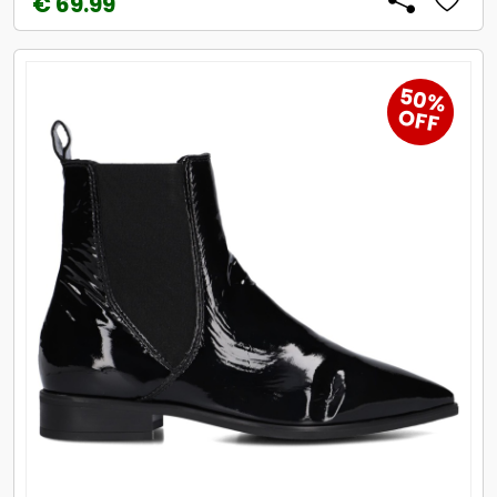
€ 69.99
50%
OFF