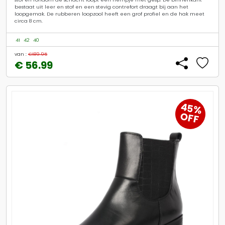
bestaat uit leer en stof en een stevig contrefort draagt bij aan het
loopgemak. De rubberen loopzool heeft een grof profiel en de hak meet
circa 8 cm.
41
42
40
van :
€189.95
€ 56.99
45%
OFF