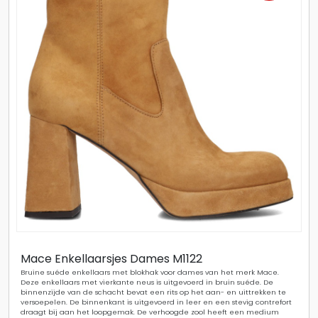
Mace Enkellaarsjes Dames M1122
Bruine suéde enkellaars met blokhak voor dames van het merk Mace.
Deze enkellaars met vierkante neus is uitgevoerd in bruin suéde. De
binnenzijde van de schacht bevat een rits op het aan- en uittrekken te
versoepelen. De binnenkant is uitgevoerd in leer en een stevig contrefort
draagt bij aan het loopgemak. De verhoogde zool heeft een medium