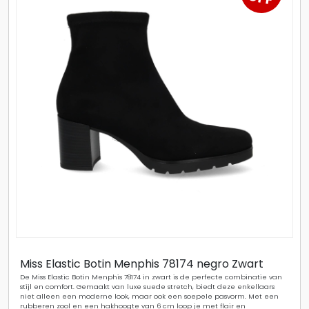
Miss Elastic Botin Menphis 78174 negro Zwart
De Miss Elastic Botin Menphis 78174 in zwart is de perfecte combinatie van
stijl en comfort. Gemaakt van luxe suede stretch, biedt deze enkellaars
niet alleen een moderne look, maar ook een soepele pasvorm. Met een
rubberen zool en een hakhoogte van 6 cm loop je met flair en