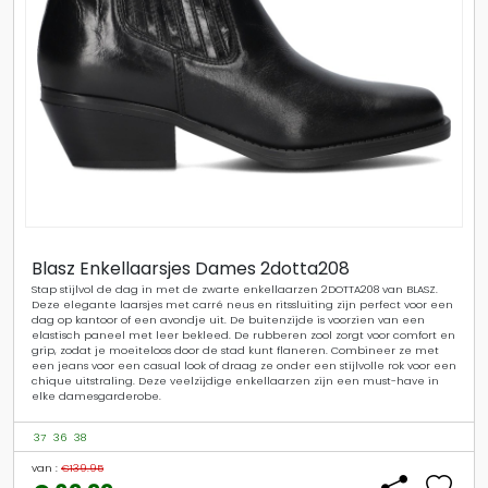
Blasz Enkellaarsjes Dames 2dotta208
Stap stijlvol de dag in met de zwarte enkellaarzen 2DOTTA208 van BLASZ.
Deze elegante laarsjes met carré neus en ritssluiting zijn perfect voor een
dag op kantoor of een avondje uit. De buitenzijde is voorzien van een
elastisch paneel met leer bekleed. De rubberen zool zorgt voor comfort en
grip, zodat je moeiteloos door de stad kunt flaneren. Combineer ze met
een jeans voor een casual look of draag ze onder een stijlvolle rok voor een
chique uitstraling. Deze veelzijdige enkellaarzen zijn een must-have in
elke damesgarderobe.
37
36
38
van :
€139.95