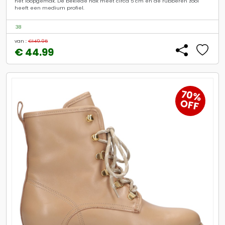
het loopgemak. De beklede hak meet circa 5 cm en de rubberen zool
heeft een medium profiel.
38
van :
€149.95
€ 44.99
70%
OFF