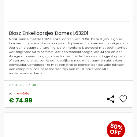
Blasz Enkellaarsjes Dames L63201
Maak kennis met de L63201 enkellaarzen van BLASZ. Deze stijlvolle grijze
laarzen zijn gemaakt van hoogwaardig leer en hebben een puntige neus
voor een elegante uitstraling. De binnenkant is gevoerd met zacht textiel,
wat zorgt voor extra comfort. Met een schachthoogte van 44 cm en een
stevige rubberen zool, zijn deze laarzen perfect voor een dagje shoppen
of een avondje uit. De rits aan de zijkant maakt het aan- en uittrekken
eenvoudig. Combineer ze met een strakke jeans of een stijlvolle rok voor
een complete look. Deze laarzen zijn een must-have voor elke
modebewuste dame.
37
38
39
36
40
van :
€149.95
€ 74.99
50%
OFF