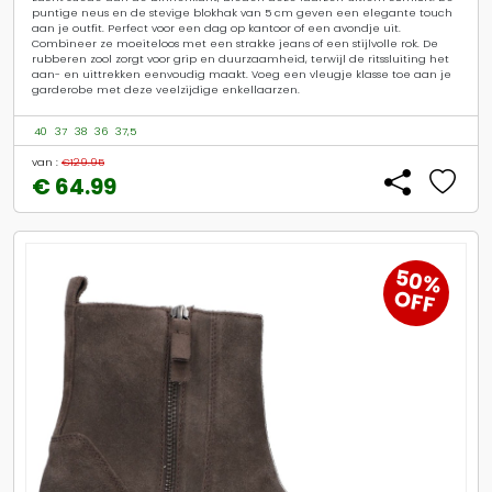
puntige neus en de stevige blokhak van 5 cm geven een elegante touch
aan je outfit. Perfect voor een dag op kantoor of een avondje uit.
Combineer ze moeiteloos met een strakke jeans of een stijlvolle rok. De
rubberen zool zorgt voor grip en duurzaamheid, terwijl de ritssluiting het
aan- en uittrekken eenvoudig maakt. Voeg een vleugje klasse toe aan je
garderobe met deze veelzijdige enkellaarzen.
40
37
38
36
37,5
van :
€129.95
€ 64.99
50%
OFF