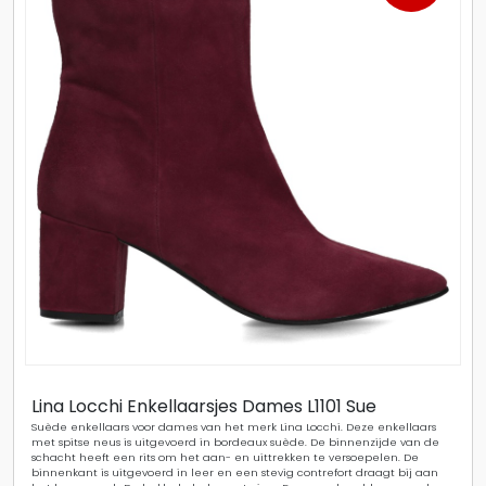
Lina Locchi Enkellaarsjes Dames L1101 Sue
Suède enkellaars voor dames van het merk Lina Locchi. Deze enkellaars
met spitse neus is uitgevoerd in bordeaux suède. De binnenzijde van de
schacht heeft een rits om het aan- en uittrekken te versoepelen. De
binnenkant is uitgevoerd in leer en een stevig contrefort draagt bij aan