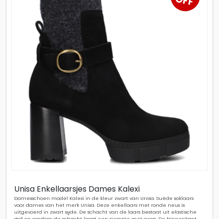
OFF
Unisa Enkellaarsjes Dames Kalexi
Damesschoen model Kalexi in de kleur zwart van Unisa. Suède soklaars
voor dames van het merk Unisa. Deze enkellaars met ronde neus is
uitgevoerd in zwart su̬de. De schacht van de laars bestaat uit elastische
stof en rondom de schacht loopt een riempje met gesp. De binnenkant