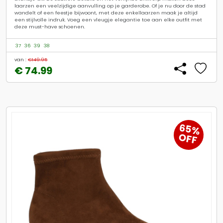
laarzen een veelzijdige aanvulling op je garderobe. Of je nu door de stad
wandelt of een feestje bijwoont, met deze enkellaarzen maak je altijd
een stijlvolle indruk. Voeg een vleugje elegantie toe aan elke outfit met
deze must-have schoenen.
37
36
39
38
van :
€149.95
€ 74.99
50%
OFF