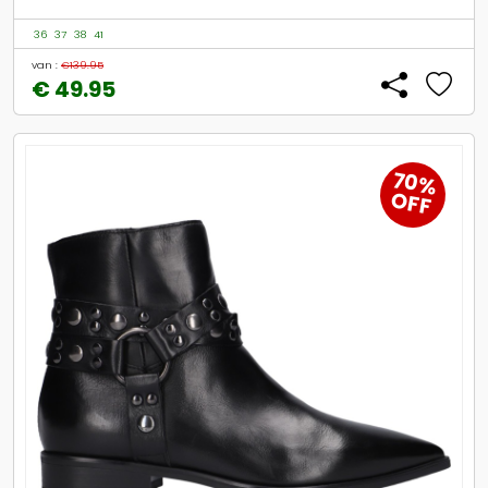
36
37
38
41
van :
€139.95
€ 49.95
70%
OFF