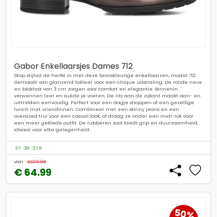
Gabor Enkellaarsjes Dames 712
Stap stijlvol de herfst in met deze bronskleurige enkellaarzen, model 712.
Gemaakt van glanzend lakleer voor een chique uitstraling. De ronde neus
en blokhak van 3 cm zorgen voor comfort en elegantie. Binnenin
verwennen leer en suède je voeten. De rits aan de zijkant maakt aan- en
uittrekken eenvoudig. Perfect voor een dagje shoppen of een gezellige
lunch met vriendinnen. Combineer met een skinny jeans en een
oversized trui voor een casual look, of draag ze onder een midi-rok voor
een meer geklede outfit. De rubberen zool biedt grip en duurzaamheid,
ideaal voor elke gelegenheid.
37
38
37,5
van :
€129.95
€ 64.99
50%