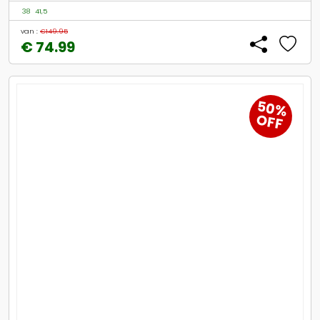
38
41,5
van :
€149.95
€ 74.99
50%
OFF