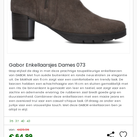
Gabor Enkellaarsjes Dames 073
Stap stijlvol de dag in met deze prachtige taupekleurige enkellaarzen
van GABOR. Met hun suède buitenkant en ronde neus stralen ze elegantie
uit. De blokhak van 6 cm zorgt voor een comfortabele en trendy look. De
laarzen hebben een schachthoogte van 15 cm en sluiten gemakkelijk met
een rits. De binnenkant is gemaakt van leer en textiel, wat zorgt voor een
zachte en ademende ervaring. De rubberen zool biedt goede grip en
duurzaamheid. Combineer deze enkellaarzen met een mooie jeans en
een oversized trui voor een casual-chique look. Of draag ze onder een
jurkje voor een vrouwelijke touch. Met deze GABOR enkellaarzen ben je
altijd in stijl.
35
37
40
43
van :
€129.95
€ 64.99