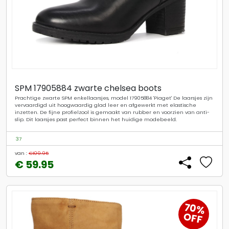
SPM 17905884 zwarte chelsea boots
Prachtige zwarte SPM enkellaarsjes, model 17905884 'Piaget' De laarsjes zijn
vervaardigd uit hoogwaardig glad leer en afgewerkt met elastische
inzetten. De fijne profielzool is gemaakt van rubber en voorzien van anti-
slip. Dit laarsjes past perfect binnen het huidige modebeeld.
37
van :
€109.95
€ 59.95
70%
OFF