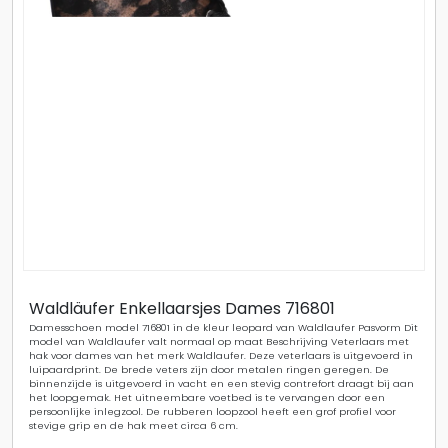
Waldläufer Enkellaarsjes Dames 716801
Damesschoen model 716801 in de kleur leopard van Waldlaufer Pasvorm Dit
model van Waldlaufer valt normaal op maat Beschrijving Veterlaars met
hak voor dames van het merk Waldlaufer. Deze veterlaars is uitgevoerd in
luipaardprint. De brede veters zijn door metalen ringen geregen. De
binnenzijde is uitgevoerd in vacht en een stevig contrefort draagt bij aan
het loopgemak. Het uitneembare voetbed is te vervangen door een
persoonlijke inlegzool. De rubberen loopzool heeft een grof profiel voor
stevige grip en de hak meet circa 6 cm.