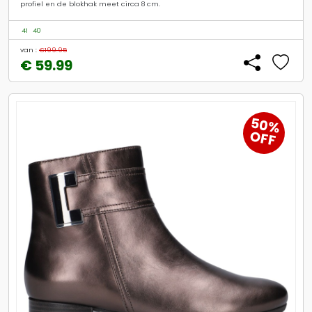
profiel en de blokhak meet circa 8 cm.
41
40
van :
€199.95
€ 59.99
50%
OFF