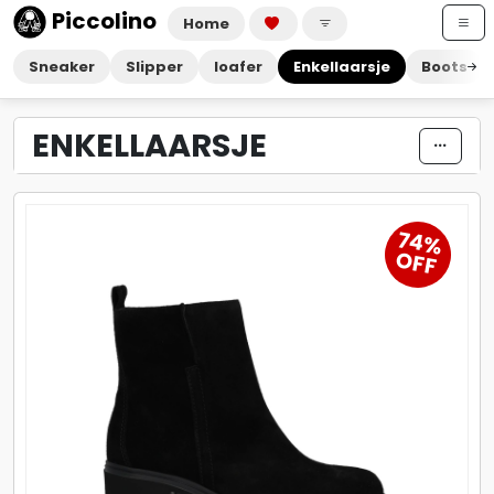
Piccolino
Home
Sneaker
Slipper
loafer
Enkellaarsje
Boots
ENKELLAARSJE
74%
OFF