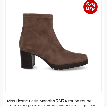
70%
OFF
Mace Enkellaarsjes Dames 22i110a Sue
Suède enkellaars voor dames van het merk Mace. Deze chelsea enkellaars