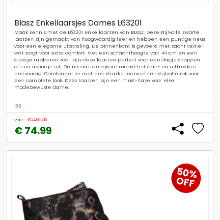
Blasz Enkellaarsjes Dames L63201
Maak kennis met de L63201 enkellaarzen van BLASZ. Deze stijlvolle zwarte
laarzen zijn gemaakt van hoogwaardig leer en hebben een puntige neus
voor een elegante uitstraling. De binnenkant is gevoerd met zacht textiel,
wat zorgt voor extra comfort. Met een schachthoogte van 44 cm en een
stevige rubberen zool, zijn deze laarzen perfect voor een dagje shoppen
of een avondje uit. De rits aan de zijkant maakt het aan- en uittrekken
eenvoudig. Combineer ze met een strakke jeans of een stijlvolle rok voor
een complete look. Deze laarzen zijn een must-have voor elke
modebewuste dame.
39
van :
€149.95
€ 74.99
50%
OFF