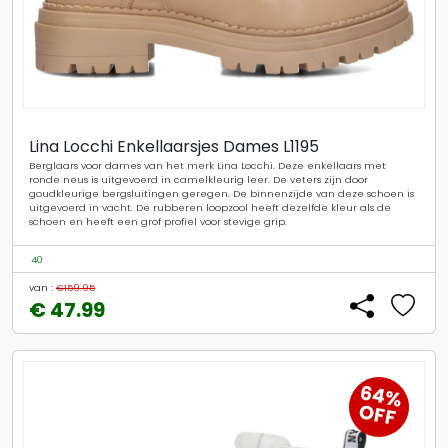
Lina Locchi Enkellaarsjes Dames L1195
Berglaars voor dames van het merk Lina Locchi. Deze enkellaars met
ronde neus is uitgevoerd in camelkleurig leer. De veters zijn door
goudkleurige bergsluitingen geregen. De binnenzijde van deze schoen is
uitgevoerd in vacht. De rubberen loopzool heeft dezelfde kleur als de
schoen en heeft een grof profiel voor stevige grip.
40
van :
€159.95
€ 47.99
64%
OFF