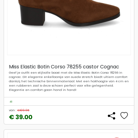
Unisa Enkellaarsjes Dames Belfin
Stap stijlvol de dag in met de zwarte enkellaarzen BELFIN van UNISA. Deze
elegante laarsjes zijn perfect voor een dag op kantoor of een avondje uit.
Combineer ze moeiteloos met een strakke jeans of een chique rok voor
een verfijnde look. De subtiele hak en het hoogwaardige materiaal
zorgen voor comfort en klasse, terwijl de tijdloze zwarte kleur bij elke outfit
past. Of je nu een zakelijke meeting hebt of een diner met vrienden, met
de BELFIN enkellaarzen maak je altijd een stijlvolle indruk.
41
40
38
39
36
37
van :
€159.95
€ 79.99