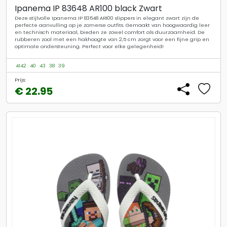
Ipanema IP 83648 AR100 black Zwart
Deze stijlvolle Ipanema IP 83648 AR100 slippers in elegant zwart zijn de
perfecte aanvulling op je zomerse outfits. Gemaakt van hoogwaardig leer
en technisch materiaal, bieden ze zowel comfort als duurzaamheid. De
rubberen zool met een hakhoogte van 2,5 cm zorgt voor een fijne grip en
optimale ondersteuning. Perfect voor elke gelegenheid!
4142
40
43
38
39
Prijs:
€ 22.95