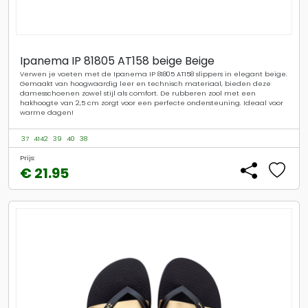
Ipanema IP 81805 AT158 beige Beige
Verwen je voeten met de Ipanema IP 81805 AT158 slippers in elegant beige.
Gemaakt van hoogwaardig leer en technisch materiaal, bieden deze
damesschoenen zowel stijl als comfort. De rubberen zool met een
hakhoogte van 2,5 cm zorgt voor een perfecte ondersteuning. Ideaal voor
warme dagen!
37
4142
39
40
38
Prijs:
€ 21.95