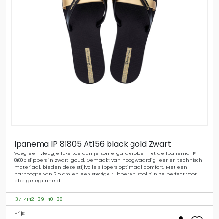
Ipanema IP 81805 At156 black gold Zwart
Voeg een vleugje luxe toe aan je zomergarderobe met de Ipanema IP
81805 slippers in zwart-goud. Gemaakt van hoogwaardig leer en technisch
materiaal, bieden deze stijlvolle slippers optimaal comfort. Met een
hakhoogte van 2.5 cm en een stevige rubberen zool zijn ze perfect voor
elke gelegenheid.
37
4142
39
40
38
Prijs: