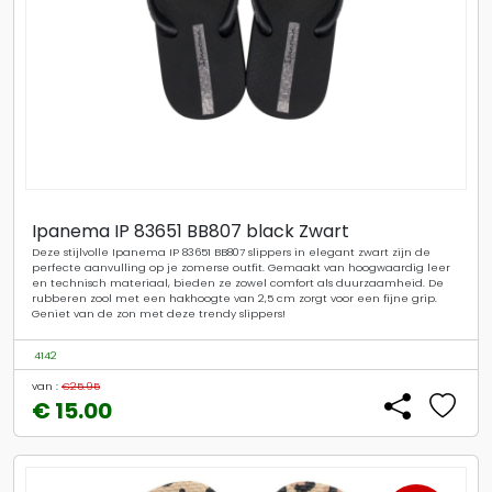
Ipanema IP 83651 BB807 black Zwart
Deze stijlvolle Ipanema IP 83651 BB807 slippers in elegant zwart zijn de
perfecte aanvulling op je zomerse outfit. Gemaakt van hoogwaardig leer
en technisch materiaal, bieden ze zowel comfort als duurzaamheid. De
rubberen zool met een hakhoogte van 2,5 cm zorgt voor een fijne grip.
Geniet van de zon met deze trendy slippers!
4142
van :
€25.95
€ 15.00