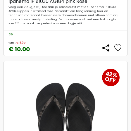
Ipanema IP 81030 AG184 pink Rose
Voeg een vleugje stijl toe aan je zomeroutfit met de Ipanema IP 81030
AG184 slippers in stralend roze. Gemaakt van hoogwaardig leer en
technisch materiaal, bieden deze damesschoenen niet alleen comfort,
maar ook een trendy uitstraling. De rubberen zool met een hakhoogte
van 2.5 cm maakt ze perfect voor een dagje uit!
39
van :
€18.95
€ 10.00
42%
OFF