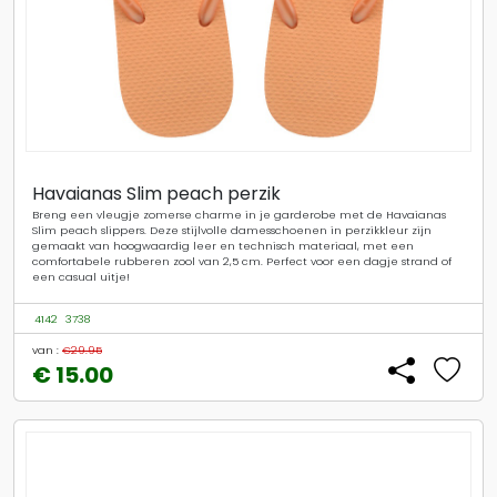
Havaianas Slim peach perzik
Breng een vleugje zomerse charme in je garderobe met de Havaianas
Slim peach slippers. Deze stijlvolle damesschoenen in perzikkleur zijn
gemaakt van hoogwaardig leer en technisch materiaal, met een
comfortabele rubberen zool van 2,5 cm. Perfect voor een dagje strand of
een casual uitje!
4142
3738
van :
€29.95
€ 15.00