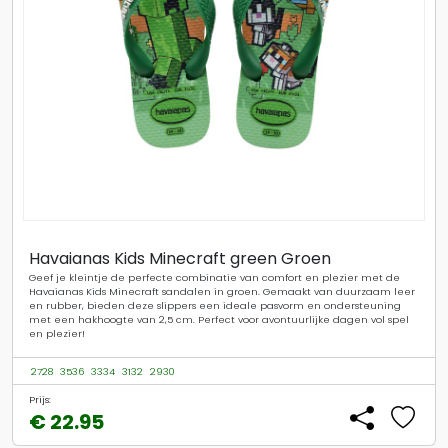
Havaianas Kids Minecraft green Groen
Geef je kleintje de perfecte combinatie van comfort en plezier met de
Havaianas Kids Minecraft sandalen in groen. Gemaakt van duurzaam leer
en rubber, bieden deze slippers een ideale pasvorm en ondersteuning
met een hakhoogte van 2,5 cm. Perfect voor avontuurlijke dagen vol spel
en plezier!
2728
3536
3334
3132
2930
Prijs:
€ 22.95