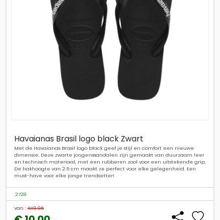
Havaianas Brasil logo black Zwart
Met de Havaianas Brasil logo black geef je stijl en comfort een nieuwe
dimensie. Deze zwarte jongenssandalen zijn gemaakt van duurzaam leer
en technisch materiaal, met een rubberen zool voor een uitstekende grip.
De hakhoogte van 2.5 cm maakt ze perfect voor elke gelegenheid. Een
must-have voor elke jonge trendsetter!
2728
van :
€19.95
€ 10.00