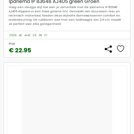
Ipanema IP 83648 AJ405 green Groen
Voeg een vleugje stijl toe aan je zomerlook met de Ipanema IP 83648
AJ405 slippers in een frisse groene tint. Gemaakt van duurzaam leer en
technisch materiaal, bieden deze stijlvolle damesschoenen comfort en
ondersteuning. De rubberen zool met een hakhoogte van 2,5 cm maakt
ze perfect voor elke gelegenheid.
3536
40
4142
39
38
37
Prijs:
€ 22.95