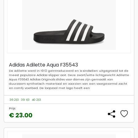
Adidas Adilette Aqua F35543
De Adilette werd in 1972 geïntroduceerd en is sindsdien uitgegroeid tot de
meest populaire Adidas-slipper ooit. Deze zwart/witte lichtgewicht Adilette
Aqua F35543 Adidas Originals slides voor dames zijn gemaakt van
duurzaam synthetisch materiaal en voorzien van een voorgevormd zacht
en comfy voetbed. De loopzool met logo heeft een
36 2|3
39 1|3
40 2|3
Prijs:
€ 23.00