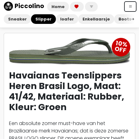
Piccolino
Home
Sneaker
Slipper
loafer
Enkellaarsje
Boots
10
%
O
FF
Havaianas Teenslippers
Heren Brasil Logo, Maat:
41/42, Materiaal: Rubber,
Kleur: Groen
Een absolute zomer must-have van het
Braziliaanse merk Havaianas; dat is deze zomerse
BRASIL LOGO slipper. Dit groene exemplaar heeft