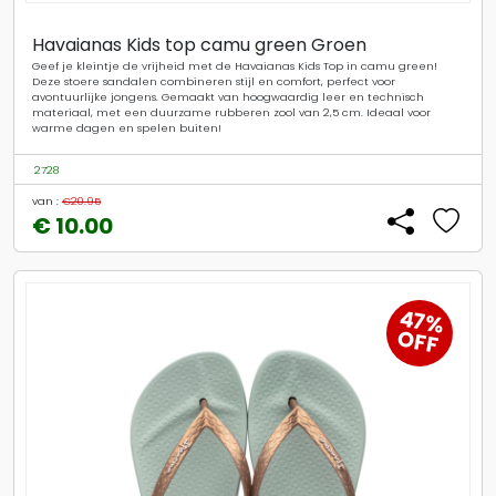
Havaianas Kids top camu green Groen
Geef je kleintje de vrijheid met de Havaianas Kids Top in camu green!
Deze stoere sandalen combineren stijl en comfort, perfect voor
avontuurlijke jongens. Gemaakt van hoogwaardig leer en technisch
materiaal, met een duurzame rubberen zool van 2,5 cm. Ideaal voor
warme dagen en spelen buiten!
2728
van :
€20.95
€ 10.00
47%
OFF