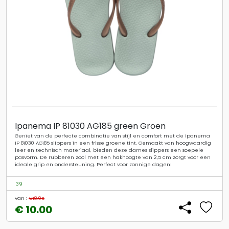
Ipanema IP 81030 AG185 green Groen
Geniet van de perfecte combinatie van stijl en comfort met de Ipanema
IP 81030 AG185 slippers in een frisse groene tint. Gemaakt van hoogwaardig
leer en technisch materiaal, bieden deze dames slippers een soepele
pasvorm. De rubberen zool met een hakhoogte van 2,5 cm zorgt voor een
ideale grip en ondersteuning. Perfect voor zonnige dagen!
39
van :
€18.95
€ 10.00