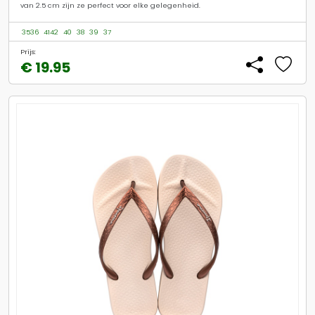
van 2.5 cm zijn ze perfect voor elke gelegenheid.
3536
4142
40
38
39
37
Prijs:
€ 19.95