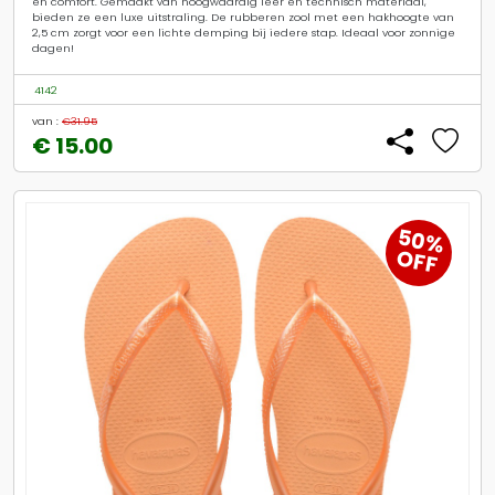
en comfort. Gemaakt van hoogwaardig leer en technisch materiaal,
bieden ze een luxe uitstraling. De rubberen zool met een hakhoogte van
2,5 cm zorgt voor een lichte demping bij iedere stap. Ideaal voor zonnige
dagen!
4142
van :
€31.95
€ 15.00
50%
OFF