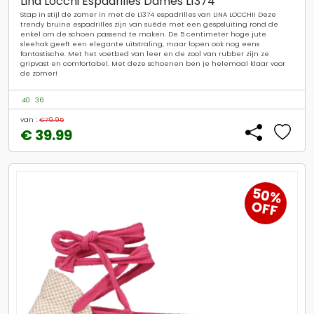
Lina Locchi Espadrilles Dames L1374
Stap in stijl de zomer in met de L1374 espadrilles van LINA LOCCHI! Deze
trendy bruine espadrilles zijn van suède met een gespsluiting rond de
enkel om de schoen passend te maken. De 5 centimeter hoge jute
sleehak geeft een elegante uitstraling, maar lopen ook nog eens
fantastische. Met het voetbed van leer en de zool van rubber zijn ze
gripvast en comfortabel. Met deze schoenen ben je helemaal klaar voor
de zomer!
40
36
van :
€79.95
€ 39.99
50%
OFF