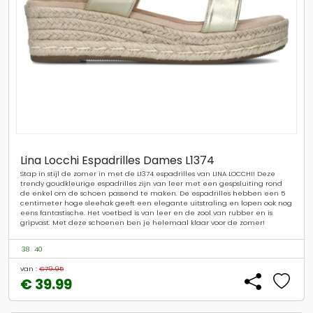
Lina Locchi Espadrilles Dames L1374
Stap in stijl de zomer in met de L1374 espadrilles van LINA LOCCHI! Deze
trendy goudkleurige espadrilles zijn van leer met een gespsluiting rond
de enkel om de schoen passend te maken. De espadrilles hebben een 5
centimeter hoge sleehak geeft een elegante uitstraling en lopen ook nog
eens fantastische. Het voetbed is van leer en de zool van rubber en is
gripvast. Met deze schoenen ben je helemaal klaar voor de zomer!
38
40
van :
€79.95
€ 39.99