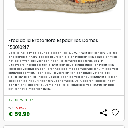
Fred de la Bretoniere Espadrilles Dames
153010217
Deze stijlvolle meerkleurige espadrilles 153010217 met gevlochten jute zool
en sleehak zijn van Fred de la Bretoniere en hebben een zigzag print op
het bovenwerk die voor een heerlijke zomerse look zorgt. Ze zijn
uitgevoerd in gebreid textiel met een goudkleurig stiksel en heeft een
lederlook voering en een leren voetbed met dempende schuimlaag voor
optimaal comfort. Het hielstuk is voorzien van een lange veter die je
sierlijk om je enkel knoopt. De zool is aan de voorkant 2 centimeter dik en
loopt aan de hak uit naar zo'n 7 centimeter. De rubberen loopzool heeft
een fijn anti-slip profiel. Combineer ze bij eindeloos veel outfits en laat
dat zonnetje maar schijnen.
39
38
40
41
37
van :
€119.95
€ 59.99