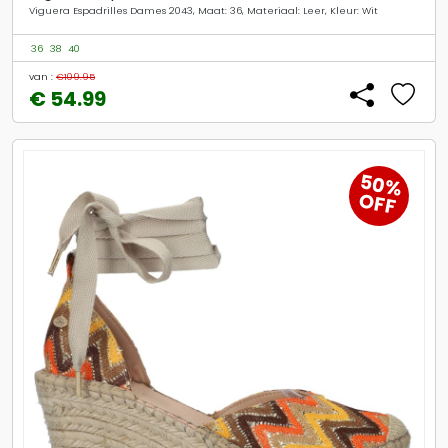
Viguera Espadrilles Dames 2043, Maat: 36, Materiaal: Leer, Kleur: Wit
36
38
40
van :
€109.95
€ 54.99
50%
OFF