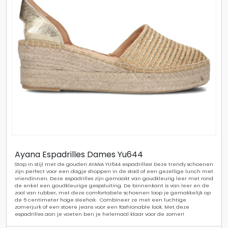
Ayana Espadrilles Dames Yu644
Stap in stijl met de gouden AYANA YU644 espadrilles! Deze trendy schoenen
zijn perfect voor een dagje shoppen in de stad of een gezellige lunch met
vriendinnen. Deze espadrilles zijn gemaakt van goudkleurig leer met rond
de enkel een goudkleurige gespsluiting. De binnenkant is van leer en de
zool van rubber, met deze comfortabele schoenen loop je gemakkelijk op
de 5 centimeter hoge sleehak. Combineer ze met een luchtige
zomerjurk of een stoere jeans voor een fashionable look. Met deze
espadrilles aan je voeten ben je helemaal klaar voor de zomer!