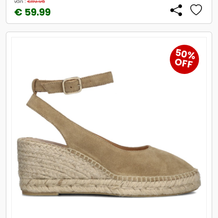
van :
€119.95
€ 59.99
50%
OFF