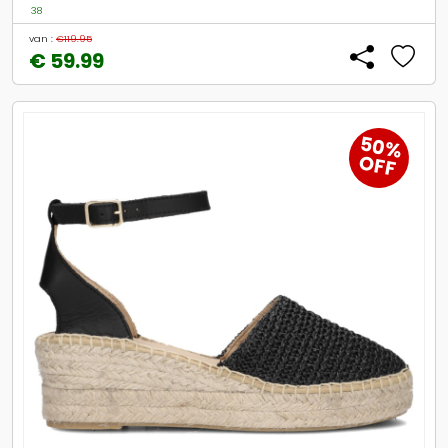
38
van :
€119.95
€ 59.99
50%
OFF