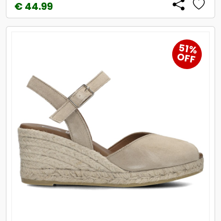
€ 44.99
51%
OFF