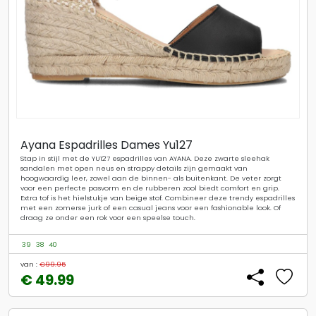
Ayana Espadrilles Dames Yu127
Stap in stijl met de YU127 espadrilles van AYANA. Deze zwarte sleehak
sandalen met open neus en strappy details zijn gemaakt van
hoogwaardig leer, zowel aan de binnen- als buitenkant. De veter zorgt
voor een perfecte pasvorm en de rubberen zool biedt comfort en grip.
Extra tof is het hielstukje van beige stof. Combineer deze trendy espadrilles
met een zomerse jurk of een casual jeans voor een fashionable look. Of
draag ze onder een rok voor een speelse touch.
39
38
40
van :
€99.95
€ 49.99