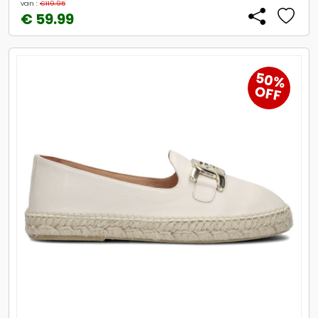
van :
€119.95
€ 59.99
50%
OFF