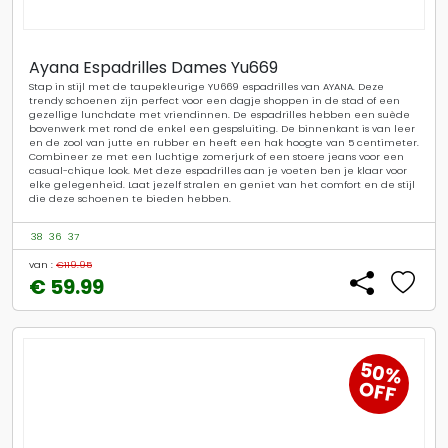
Ayana Espadrilles Dames Yu669
Stap in stijl met de taupekleurige YU669 espadrilles van AYANA. Deze
trendy schoenen zijn perfect voor een dagje shoppen in de stad of een
gezellige lunchdate met vriendinnen. De espadrilles hebben een suède
bovenwerk met rond de enkel een gespsluiting. De binnenkant is van leer
en de zool van jutte en rubber en heeft een hak hoogte van 5 centimeter.
Combineer ze met een luchtige zomerjurk of een stoere jeans voor een
casual-chique look. Met deze espadrilles aan je voeten ben je klaar voor
elke gelegenheid. Laat jezelf stralen en geniet van het comfort en de stijl
die deze schoenen te bieden hebben.
38
36
37
van :
€119.95
€ 59.99
50%
OFF