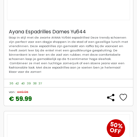
Ayana Espadrilles Dames Yu644
Stap in stijl met de zwarte AYANA YU644 espadrilles! Deze trendy schoenen
zijn perfect voor een dagje shoppen in de stad of een gezellige lunch met
vriendinnen. Deze espadrilles zijn gemaakt van raffia bij de voorvoet en
heeft zwart leer bij de enkel met een goudkleurige gespsluiting. De
binnenkant is van leer en de zool van rubber, met deze comfortabele
schoenen loop je gemakkelijk op de 5 centimeter hoge sleehak.
Combineer ze met een luchtige zomerjurk of een stoere jeans voor een
fashionable look. Met deze espadrilles aan je voeten ben je helemaal
klaar voor de zomer!
36
42
40
39
38
37
van :
€119.95
€ 59.99
50%
OFF