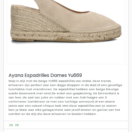
Ayana Espadrilles Dames Yu669
Stap in stijl met de beige YU669 espadrilles van AYANA. Deze trendy
schoenen zijn perfect voor een dagje shoppen in de stad of een gezellige
lunchdate met vriendinnen. De espadrilles hebben een beige kleurige
suède bovenwerk met rond de enkel een gespsluiting. De binnenkant is
van leer, de zool van jutte en rubber met een hak hoogte van 5
centimeter. Combineer ze met een luchtige zomerjurk of een stoere
jeans voor een casual-chique look. Met deze espadrilles aan je voeten
ben je klaar voor elke gelegenheid. Laat jezelf stralen en geniet van het
comfort en de stijl die deze schoenen te bieden hebben.
39
36