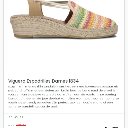
Viguera Espadrilles Dames 1834
Stap in stijl met de 1834 sandalen van VIGUERA ! Het bovenwerk bestaat uit
gekleurd raffia met een delen van bruin leer. De band rond de enkel is
voorzien van elastieke veters die aansluiten aan de voorkant. De voering
bestaat uit leer en de jute sleehak van bijna 5 cm zorgt voor een zomerse
touch. Deze trendy sandalen zijn perfect voor een dagje strand of een
zomerse wandeling door de stad.
36
40
39
van :
€89.95