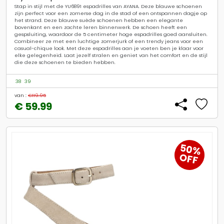
Stap in stijl met de YU6891 espadrilles van AYANA. Deze blauwe schoenen
zijn perfect voor een zomerse dag in de stad of een ontspannen dagje op
het strand. Deze blauwe suède schoenen hebben een elegante
bovenkant en een zachte leren binnenwerk. De schoen heeft een
gespsluiting, waardoor de 5 centimeter hoge espadrilles goed aansluiten.
Combineer ze met een luchtige zomerjurk of een trendy jeans voor een
casual-chique look. Met deze espadrilles aan je voeten ben je klaar voor
elke gelegenheid. Laat jezelf stralen en geniet van het comfort en de stijl
die deze schoenen te bieden hebben.
38
39
van :
€119.95
€ 59.99
50%
OFF