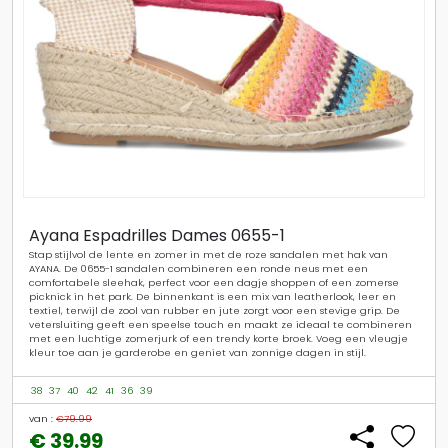
Ayana Espadrilles Dames 0655-1
Stap stijlvol de lente en zomer in met de roze sandalen met hak van
AYANA. De 0655-1 sandalen combineren een ronde neus met een
comfortabele sleehak, perfect voor een dagje shoppen of een zomerse
picknick in het park. De binnenkant is een mix van leatherlook, leer en
textiel, terwijl de zool van rubber en jute zorgt voor een stevige grip. De
vetersluiting geeft een speelse touch en maakt ze ideaal te combineren
met een luchtige zomerjurk of een trendy korte broek. Voeg een vleugje
kleur toe aan je garderobe en geniet van zonnige dagen in stijl.
38
37
40
42
41
36
39
van :
€79.99
€ 39.99