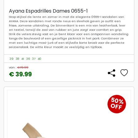
Ayana Espadrilles Dames 0655-1
Stap stijlvol de lente en zomer in met de elegante 0655-1 sandalen van
AYANA. Deze sandalen met ronde neus en sleehak geven je outfit een
frisse, zomerse uitstraling. De binnenkant is een mix van leatherlook, leer
en textiel, terwijl de zool van rubber en jute zorgt voor comfort en grip.
Strik de veters stevig vast en je bent klaar voor een ontspannen wandeling
langs de boulevard of een gezellige picknick in het park. Combineer ze
met een luchtige maxi-jurk of een stijlvolle korte broek voor de perfecte
seizoenslook. De witte kleur maakt ze veelzijdig en tijdloos.
39
38
41
36
37
40
van :
€79.99
€ 39.99
50%
OFF