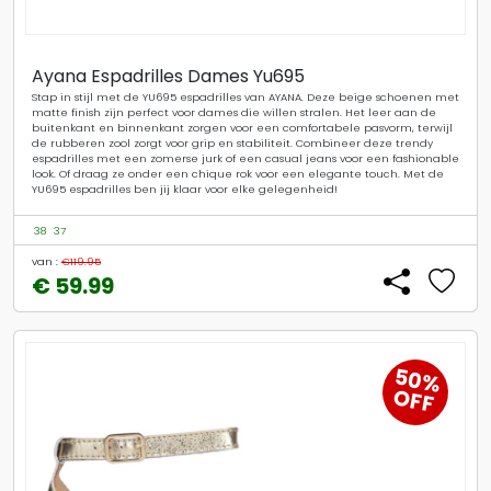
Ayana Espadrilles Dames Yu695
Stap in stijl met de YU695 espadrilles van AYANA. Deze beige schoenen met
matte finish zijn perfect voor dames die willen stralen. Het leer aan de
buitenkant en binnenkant zorgen voor een comfortabele pasvorm, terwijl
de rubberen zool zorgt voor grip en stabiliteit. Combineer deze trendy
espadrilles met een zomerse jurk of een casual jeans voor een fashionable
look. Of draag ze onder een chique rok voor een elegante touch. Met de
YU695 espadrilles ben jij klaar voor elke gelegenheid!
38
37
van :
€119.95
€ 59.99
50%
OFF