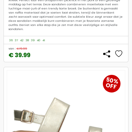
AYANA. Perfect voor een ontspannen picknick in het park of een gezellige
middag op het terras. Deze sandalen combineren moeiteloos met een
luchtige maxi-jurk of een trendy korte broek. De buitenkant is gemaakt
van raffia materiaal dat je voeten laat stralen, terwijl de binnenkant
zacht aanvoelt voor optimaal comfort. De subtiele kleur zorgt ervoor dat je
deze sandalen makkelijk kunt combineren met je favoriete zomerse
outfits. Geniet van elke stap die je zet met deze veelzijdige en stijlvolle
sandalen.
36
37
42
38
39
40
41
van :
€79.99
€ 39.99
50%
OFF