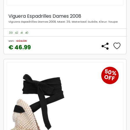
Viguera Espadrilles Dames 2008
Viguera Espadrilles Dames 2008, Maat: 39, Materiaal: Suède, Kleur: Taupe
39
42
41
40
van :
€94.95
€ 46.99
50%
OFF