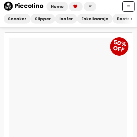
Piccolino
Home
Sneaker
Slipper
loafer
Enkellaarsje
Boots
5
0
%
O
FF